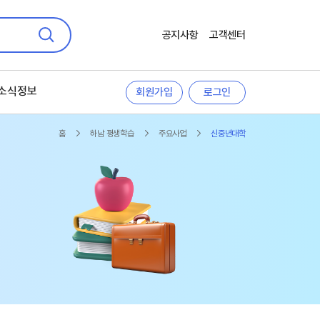
공지사항
고객센터
검색
소식정보
회원가입
로그인
홈
하남 평생학습
주요사업
신중년대학