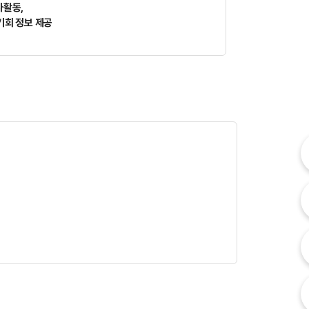
사활동,
기회 정보 제공
내
내
고