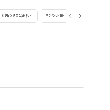
이용권(평생교육바우처)
주민자치센터
평생학습 박람회