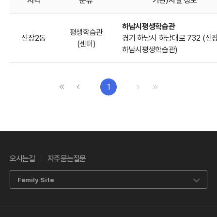
지역
분류
기관/시설 정보
평생교육기관 정보
하남시평생학습관
평생학습관
신장2동
경기 하남시 하남대로 732 (신장
(센터)
하남시평생학습관)
처음으로
이전으로
다음으로
마지막으로
1
오시는길
자주묻는질문
Family Site