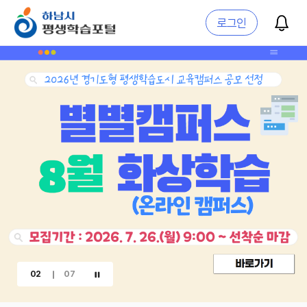
알림함
로그인
02
07
이벤트 배너 일시정지