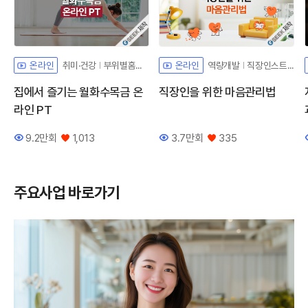
자체개발 강좌G
자체개발 강좌
취미·건강
부위별홈트레이닝
역량개발
직장인스트레스
온라인
온라인
집에서 즐기는 월화수목금 온
직장인을 위한 마음관리법
라인 PT
9.2만회
1,013
3.7만회
335
조회수
좋아요
조회수
좋아요
주요사업 바로가기