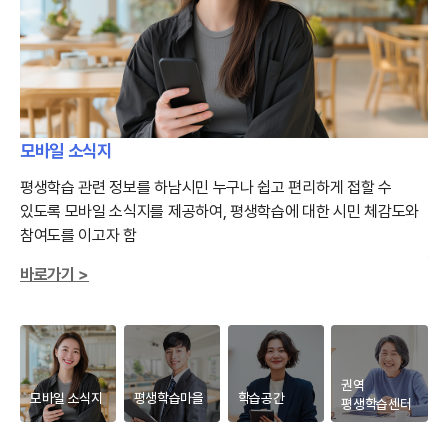
모바일 소식지
평
평생학습 관련 정보를 하남시민 누구나 쉽고 편리하게 접할 수
근
있도록
모바일 소식지를 제공하여, 평생학습에 대한 시민 체감도와
발
참여도를 이고자 함
주
바
주요사업 모바일 소식지
바로가기 >
권역
모바일 소식지
평생학습마을
학습공간
평생학습센터