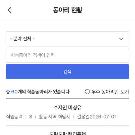
동아리 현황
뒤로가기
검색
우수 동아리만 보기
총
60
개의 학습동아리가 있습니다.
수자인 미싱유
직업능력
8
활동 지역
하남시
결성일
2026-07-01
도란도란 캘리동행