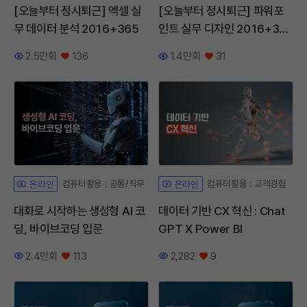
[오늘부터 정시퇴근] 엑셀 실
[오늘부터 정시퇴근] 파워포
무 데이터 분석 2016+365
인트 실무 디자인 2016+36
5
2.5만회
136
1.4만회
31
조회수
좋아요
조회수
좋아요
컴퓨터활용
공통/직무
컴퓨터활용
고객경험
온라인
온라인
대화로 시작하는 생성형 AI 코
데이터 기반 CX 혁신 : Chat
딩, 바이브코딩 입문
GPT X Power BI
2.4만회
113
2,282
9
조회수
좋아요
조회수
좋아요