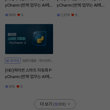
yCharm (반복 업무는 AI에게
yCharm (반복 업무는 AI에게
맡기자) Part.4
맡기자) Part.3
909
0
1,376
0
조회수
좋아요
조회수
좋아요
컴퓨터활용
파이썬파일읽기
온라인
[HD]파이썬 스마트 자동화 P
yCharm (반복 업무는 AI에게
맡기자) Part.2
915
0
조회수
좋아요
더 보기
(
9
/
99
)