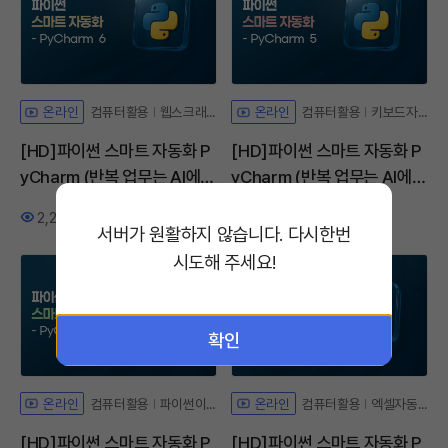
컴퓨터활용
웹스크래핑
컴퓨터활용
키보드자동화
온라인
온라인
[HD]파이썬 스마트 자동화 P
[HD]파이썬 스마트 자동화 P
yCharm (반복 업무는 AI에게
yCharm (반복 업무는 AI에게
맡기자) Part.6
맡기자) Part.5
2,228
1
556
0
조회수
좋아요
조회수
좋아요
서버가 원활하지 않습니다. 다시한번
시도해 주세요!
확인
컴퓨터활용
파이썬이미지처리
컴퓨터활용
엑셀자동화
온라인
온라인
[HD]파이썬 스마트 자동화 P
[HD]파이썬 스마트 자동화 P